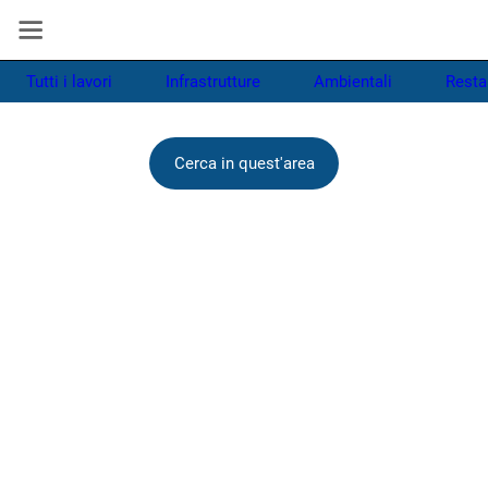
estensioni
Tutti i lavori
Infrastrutture
Ambientali
Resta
Cerca in quest'area